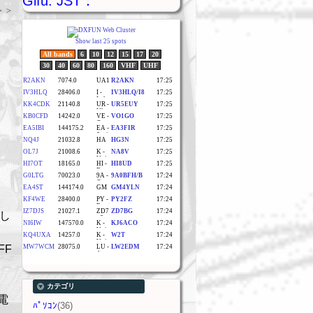
Gifu. JST：
＞＞
し
FF
カテゴリ
電
ﾊﾟｿｺﾝ
(36)