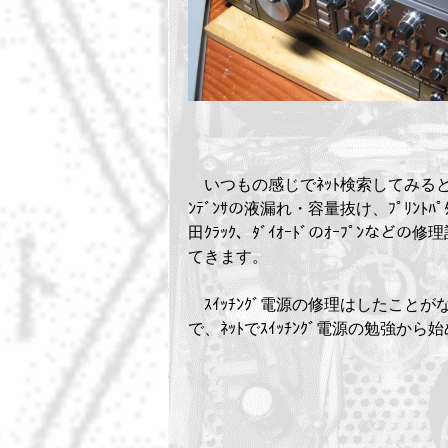
いつもの感じでﾈｯﾄ検索してみると
ﾝﾃﾞﾝｻの液漏れ・容量抜け、ﾌﾟﾘﾝﾄﾊﾟ
田ｸﾗｯｸ、ﾀﾞｲｵｰﾄﾞのｵｰﾌﾟﾝなどの
てきます。
ｽｲｯﾁﾝｸﾞ電源の修理はしたことが
で、ﾈｯﾄでｽｲｯﾁﾝｸﾞ電源の勉強から