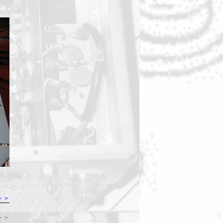
＞＞
＞＞