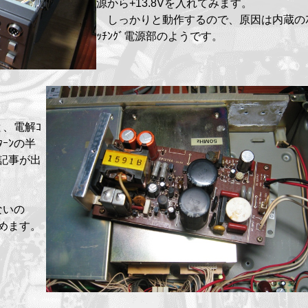
源から+13.8Vを入れてみます。
しっかりと動作するので、原因は内蔵のｽ
ｯﾁﾝｸﾞ電源部のようです。
、電解ｺ
ﾀｰﾝの半
修理記事が出
ないの
始めます。