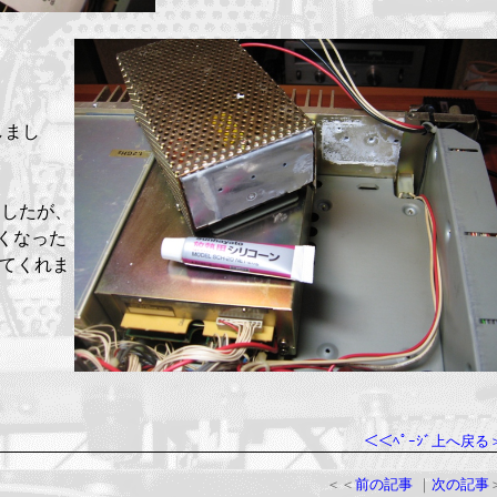
。
しまし
ましたが、
くなった
せてくれま
＜＜ﾍﾟｰｼﾞ上へ戻る
＜＜
前の記事
｜
次の記事