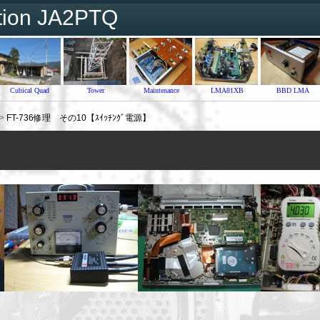
tion JA2PTQ
Cubical Quad
Tower
Maintenance
LMA81XB
BBD LMA
>
FT-736修理 その10【ｽｲｯﾁﾝｸﾞ電源】