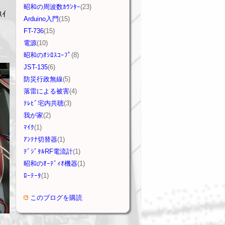
昭和の周波数ｶｳﾝﾀｰ
(23)
ｲ
Arduino入門
(15)
FT-736
(15)
電源
(10)
昭和のｵｼﾛｽｺｰﾌﾟ
(8)
JST-135
(6)
防災行政無線
(5)
落雷による被害
(4)
ﾃﾚﾋﾞ宅内共聴
(3)
我が家
(2)
ﾏｲｸ
(1)
ｱﾝﾃﾅ切替器
(1)
ﾃﾞｼﾞﾀﾙRF電流計
(1)
昭和のｵｰﾃﾞｨｵ機器
(1)
ﾛｰﾃｰﾀ
(1)
このブログを購読