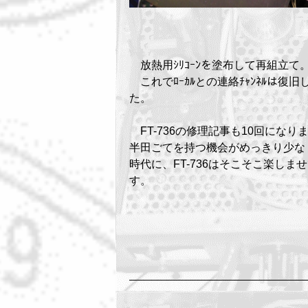
放熱用ｼﾘｺｰﾝを塗布して再組立て
これでﾛｰｶﾙとの連絡ﾁｬﾝﾈﾙは復旧
た。
FT-736の修理記事も10回になり
半田ごてを持つ機会がめっきり少な
時代に、FT-736はそこそこ楽しま
す。