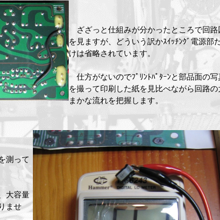
ざざっと仕組みが分かったところで回路
を見ますが、どういう訳かｽｲｯﾁﾝｸﾞ電源部
けは省略されています。
仕方がないのでﾌﾟﾘﾝﾄﾊﾟﾀｰﾝと部品面の写
を撮って印刷した紙を見比べながら回路の
まかな流れを把握します。
量を測って
、大容量
りませ