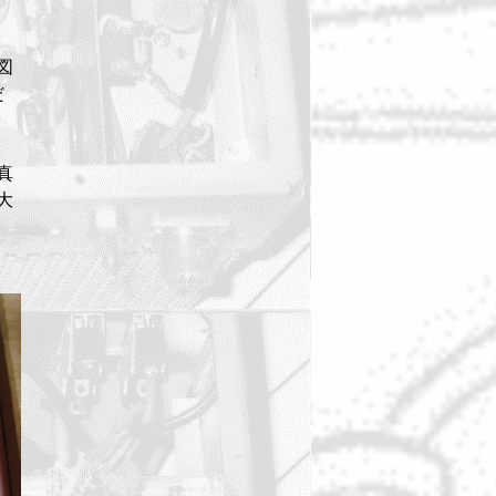
図
だ
真
大